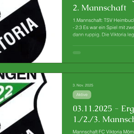
2. Mannschaft
1.Mannschaft: TSV Heimbuch
- 2:3 Es war ein Spiel mit zw
dann ruppig. Die Viktoria le
schien nach 30 Minuten bere
Strebel (15.) vollstreckte na
der TSV wirkte völlig überru
ein Slapstick-Treffer, der sy
Anfangsphase stand: Torhüte
einen harmlosen Rückpass r
3. Nov. 2025
Aktive
03.11.2025 - Er
1./2./3. Mannsc
Mannschaft FC Viktoria Möml