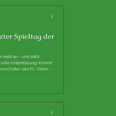
schlagen. Mit e
zter Spieltag der
n steht an – und dafür
 volle Unterstützung! Kommt
annschaften des FC Viktoria
 Seitenlinie. Gemeinsam
idenschaft, Teamgeist und
e erfolgreich abschließen.
Mannschaften: Samstag 14
 FC Viktoria Mömlingen
ktoria Mömlingen II - (SG 1)