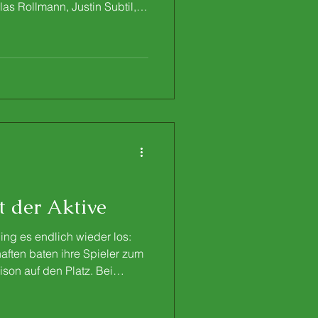
as Rollmann, Justin Subtil,
ennis Müssig, Luis Lazarus
 Jannis Brandl, Konstantyn
ta Koller, Jonathan Faust,
ascal Madiar, Benjamin
f, David Gollas, Leonard
Strebel, David Kinzler, Enric
t der Aktive
ng es endlich wieder los:
aften baten ihre Spieler zum
ison auf den Platz. Bei
insgesamt 46 aktive Spieler
uftakt, um sich gemeinsam