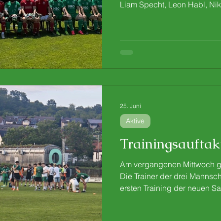
Liam Specht, Leon Habl, Nikl
Marco Wadel, Andre Petri, D
Mittlere Reihe: Julian Moro,
Lutsenko, Paulo Kupski, Niki
Resat Telli, Noah Wierich, P
Merino, Erol Kurt, Oliver Nef
Spilger Untere Reihe: Jonas 
25. Juni
Aktive
Trainingsauftak
Am vergangenen Mittwoch gi
Die Trainer der drei Mannsch
ersten Training der neuen Sa
bestem Sommerwetter waren 
mit dabei und nutzten den A