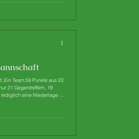
 einzustimmen.Nach der
 gemütlicher Runde
einsamen Essen kamen
r zusammen, tauschten sich
annschaft
ft. Ein Team.59 Punkte aus 22
 nur 21 Gegentreffern, 19
lediglich eine Niederlage –
. Doch hinter diesen
ls nur eine erfolgreiche
 einer Mannschaft, die von
d sich ihren Platz an der
nauftakt ließ die Herzen der