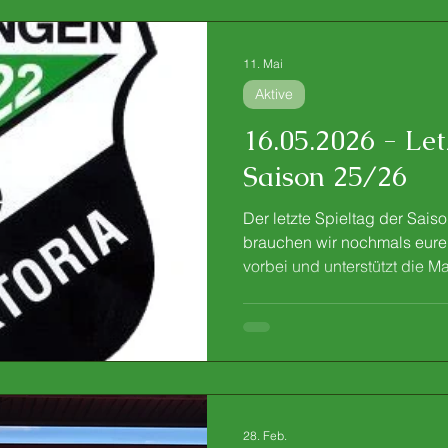
Mömlinger Fußballfans höher
11. Mai
Aktive
16.05.2026 - Let
Saison 25/26
Der letzte Spieltag der Saiso
brauchen wir nochmals eure
vorbei und unterstützt die M
Mömlingen lautstark von der
wollen wir die Saison mit Le
einer großartigen Atmosphär
Die Spiele unserer aktiven 
Uhr (Gast) TSV Rottendorf -
Samstag 15 Uhr (Heim) FC Vi
F
28. Feb.