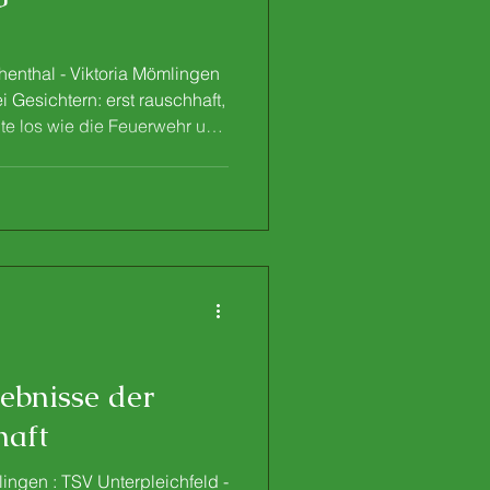
enthal - Viktoria Mömlingen
ei Gesichtern: erst rauschhaft,
gte los wie die Feuerwehr und
its uneinholbar vorn. Jonas
ch einem langen Ball zum 0:1,
mpelt. Nur drei Minuten später
mptomatisch für die
r Giuseppe Masilla wollte
esolut
gebnisse der
haft
ingen : TSV Unterpleichfeld -