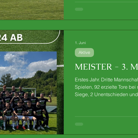
auf die kommende Spielzeit
Einheit wurde der Abend in
fortgesetzt. Bei einem gem
Spieler, Fans und Mitgliede
aus und genossen
1. Juni
Aktive
MEISTER - 3. M
Erstes Jahr. Dritte Mannscha
Spielen, 92 erzielte Tore bei
Siege, 2 Unentschieden und 
die Zahlen sprechen für sich
Statistiken steckt weit mehr a
Saison. Es war der Verdienst
Beginn an an sich glaubte un
Spitze erarbeitete.Der Saiso