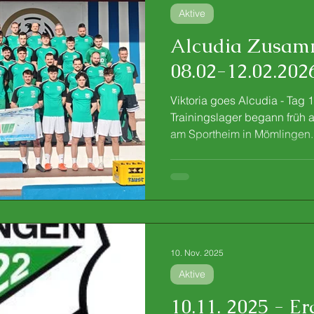
Aktive
Alcudia Zusam
08.02-12.02.202
Viktoria goes Alcudia - Tag 
Trainingslager begann früh 
am Sportheim in Mömlingen
Reisebus zum Flughafen, be
Mallorca starteten. ​​​​ Am Flu
nach Plan – nur bei der Abh
wir etwas in Zeitverzug. Dad
Weiterfahrt, und wir erreicht
Alcúdia erst gegen 14:30 Uh
10. Nov. 2025
Aktive
10.11. 2025 - Er