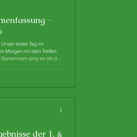
menfassung -
6
1 Unser erster Tag im
am Morgen mit dem Treffen
. Gemeinsam ging es mit dem
vor wir entspannt nach
ghafen Palma lief fast alles
olung der Mietautos gerieten
urch verzögerte sich unsere
en die Versorgerhäuser in
r, wo wir dennoch fre
gebnisse der 1. &